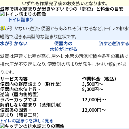
いずれも作業完了後のお支払いとなります。
滋賀で排水詰まりが起きやすい
6つの「部位」
と料金の目安
トイレ詰まり
01
水が引かない・逆流・便器からあふれそうになるなど、トイレの排水
01
経路で起きる典型的な詰まり症状です。
水が引かない
便器内の
流すと逆流する
水位が上がる
滋賀は戸建て比率が高く、屋外排水管の汚泥堆積や冬季の凍結で
排水圧が不安定になり、便器側の詰まりが発生しやすい傾向があ
ります。
サービス内容
作業料金（税込）
便器内の軽度詰まり（軽作業）
3,500
円〜
便器内の水位上昇・
8,000
円〜
逆流（屋内側処置）
ラバーカップでは
12,000
円〜
解消しない詰まり（薬剤併用）
便器奥の固着・
12,000
円〜
詰まり（簡易工具）
トイレの詰まりを詳しく見る