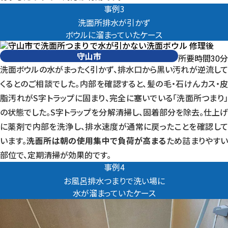
事例3
洗面所排水が引かず
ボウルに溜まっていたケース
守山市
所要時間
分
30
洗面ボウルの水がまったく引かず、排水口から黒い汚れが逆流して
くるとのご相談でした。内部を確認すると、髪の毛・石けんカス・皮
脂汚れがS字トラップに固まり、完全に塞いでいる「洗面所つまり」
の状態でした。S字トラップを分解清掃し、固着部分を除去。仕上げ
に薬剤で内部を洗浄し、排水速度が通常に戻ったことを確認して
います。
洗面所は朝の使用集中で負荷が高まる
ため詰まりやす
部位で、定期清掃が効果的です。
事例4
お風呂排水つまりで洗い場に
水が溜まっていたケース