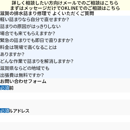
詳しく相談したい方向け
メールでのご相談はこちら
まずはメッセージだけでOK
LINEでのご相談はこちら
滋賀の排水詰まり修理で
よくいただくご質問
軽い詰まりなら自分で直せますか？
詰まりの原因がはっきりしない
ラバーカップや少量のぬるま湯で改善するケースはあります。ただ
場合でも来てもらえますか？
し水位が下がらない・逆流する・異音がする場合は、内部で固着し
緊急の詰まりでも即日で直りますか？
問題ありません。詰まりは「排水管内部のどこで詰まっているか」が
ていることが多く、無理に続けると悪化します。短時間の簡易作業
料金は現場で高くなることは
滋賀県内であれば多くのケースで即日対応が可能です。軽度であ
外から判断できないことがほとんどです。現地でローポンプ・内視
で改善しないときは、早めにご相談ください。
ありますか？
れば到着後30分前後、固着している場合でも当日のうちに改善で
鏡・圧力チェックを行い、原因特定から作業内容までその場でご案
どんな作業で詰まりを解消しますか？
見積時点で総額を提示するため、作業後に追加料金が発生するこ
きるケースが大半です。作業可否は現場到着後すぐに判断します。
内します。
滋賀県ならどの地域でも
軽度の詰まりはローポンプによる圧力除去、固着しているものは電
とはありません。詰まりは状況により作業選択肢が複数あります
出張費は無料ですか？
動トーラーやワイヤーで物理的に取り除きます。原因が奥の排水管
が、必要最低限の作業だけを提案し、了承をいただくまでは作業に
お問い合わせフォーム
はい。滋賀県内であれば全域無料です。
にある場合は内視鏡で確認し、高圧洗浄で洗い流します。状況に
入りません。
お名前
大津・草津・甲賀など距離による追加費用もありません。
応じて最適な方法を選びます。
メールアドレス