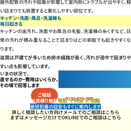
屋外配管の汚れや固着が影響して室内側にトラブルが出やすく、軽
い詰まりでも放置すると悪化しやすい部位です。
キッチン・洗面・風呂・洗濯機も
毎日起きる
キッチンの油汚れ、洗面やお風呂の毛髪、洗濯機の糸くずなど、日
常の汚れが積み重なることで詰まりはどの家庭でも起きやすくな
ります。
滋賀は戸建てが多いため排水経路が長く、汚れが途中で固まりや
すい点も影響しています。
いまの状況で、
直せるのか・費用はいくらか、
その場で回答します
電話
で
料金
を
確認
ご相談
0120-019-008
電話
で
料金
を
確認
お見積り
無料
最短到着の目安も
すぐに案内します
詳しく相談したい方向け
メールでのご相談はこちら
まずはメッセージだけでOK
LINEでのご相談はこちら