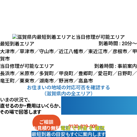
到着時間 :
分〜
最短到着エリア
20
大津市
／
草津市
／
守山市
／
近江八幡市
／
東近江市
／
彦根市
／
甲
賀市
当日修理が可能なエリア
到着時間 : 事前案内
長浜市／米原市／多賀町／甲良町／豊郷町／愛荘町／日野町／
竜王町／栗東市／湖南市／野洲市／高島市
お住まいの地域の対応可否を確認する
（滋賀県内の全エリア）
いまの状況で、
直せるのか・費用はいくらか、
その場で回答します
電話
で
料金
を
確認
ご相談
0120-019-008
電話
で
料金
を
確認
お見積り
無料
最短到着の目安も
すぐに案内します