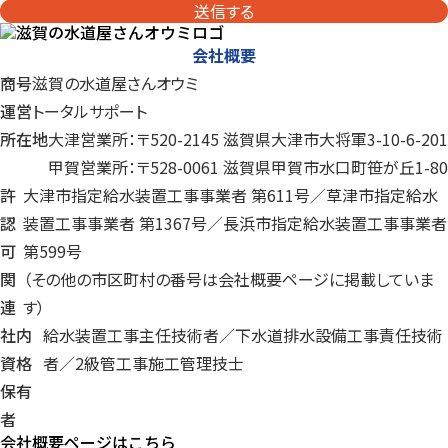
送信する
会社概要
商号
滋賀の水道屋さんオウミ
運営
トータルサポート
所在地
大津営業所：〒520-2145 滋賀県大津市大将軍3-10-6-201
甲賀営業所：〒528-0061 滋賀県甲賀市水口町笹が丘1-80
許
大津市指定給水装置工事事業者 第611号／草津市指定給水
認
装置工事事業者 第1367号／長浜市指定給水装置工事事業者
可
第599号
関
（その他の市区町村の番号は会社概要ページに掲載していま
連
す）
社内
給水装置工事主任技術者／下水道排水設備工事責任技術
資格
者／
2級管工事施工管理技士
保有
者
会社概要ページはこちら