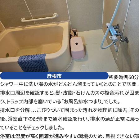
彦根市
所要時間
分
60
シャワー中に洗い場の水がどんどん溜まっていくとのことで訪問。
排水口周辺を確認すると、髪・皮脂・石けんカスの複合汚れが固ま
り、トラップ内部を塞いでいる「お風呂排水つまり」でした。
排水口を分解し、こびりついて固まった汚れを物理的に除去。その
後、浴室直下の配管まで通水確認を行い、排水の渦が正常に戻っ
ていることをチェックしました。
浴室は湿度が高く固着が進みやすい環境
のため、目視できない