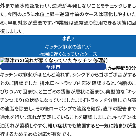
外まで通水確認を行い、逆流が再発しないことをチェックしまし
た。今回のように
水位上昇＋逆流寸前のケースは悪化しやすい
め、早期対応が重要です。作業後は通常通り使用できる状態に回
復しました。
事例2
キッチン排水の流れが
極端に遅くなっていたケース
草津市
所要時間
分
50
キッチンの排水がほとんど流れず、シンク下からゴボゴボ音がする
とのご相談でした。排水口〜トラップ内部を確認すると、油脂のこ
びりついて固まり、と生ゴミの残骸が層状に溜まり、典型的な「キッ
チンつまり」の状態になっていました。まずトラップを分解して内部
の油脂を除去し、その後ローポンプで流路を確保。直下の配管まで
通水を行い、流れが安定していることを確認しました。キッチンは
油汚れが蓄積しやすく、
軽い症状でも放置すると一気に詰まりが
行する
ため早めの対応が有効です。