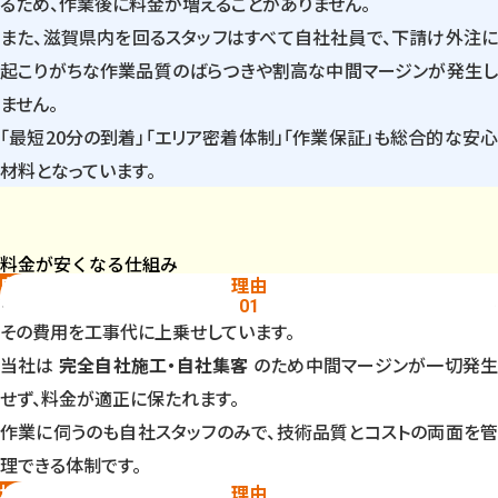
るため、作業後に料金が増えることがありません。
また、滋賀県内を回るスタッフはすべて自社社員で、下請け外注に
起こりがちな作業品質のばらつきや割高な中間マージンが発生し
ません。
「最短20分の到着」「エリア密着体制」「作業保証」も総合的な安心
材料となっています。
料金が安くなる仕組み
自社施工で中間コストを排除
理由
多くの水道修理業者は、広告会社や仲介サイトから案件を購入し、
01
その費用を工事代に上乗せしています。
当社は
完全自社施工・自社集客
のため中間マージンが一切発
せず、料金が適正に保たれます。
作業に伺うのも自社スタッフのみで、技術品質とコストの両面を管
理できる体制です。
地域密着で移動コストを最小化
理由