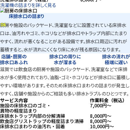
洗濯機の詰まりを詳しく見る
床排水口の詰まり
06
厨房や施設のバックヤード、洗濯室などに設置されている床排水
06
口は、油汚れやゴミ、ホコリなどが排水口やトラップ内部にたまり
やすく、流れが悪くなることがある設備です。排水口周辺に汚れが
蓄積すると、水が流れにくくなり床に水が残る原因になります。
店舗・厨房の
排水口の周りに
排水の流れが
排水口あふれ
水が溜まる
極端に遅い
滋賀では飲食店の厨房や施設のバックヤード、洗濯室などで床排
水が多く使用されており、油脂・ゴミ・ホコリなどが排水口に蓄積し
やすい環境があります。そのため床排水口まわりの詰まりが発生し
やすく、店舗や施設からのご相談も多い排水トラブルのひとつです。
サービス内容
作業料金（税込）
施設の床排水口のゴミ・
7,000
円〜
異物の軽度詰まり
床排水トラップ内部の分解清掃
8,000
円〜
飲食店グリストラップの軽度詰まり清掃
8,000
円〜
床排水口まわりの油汚れ・固着
10,000
円〜