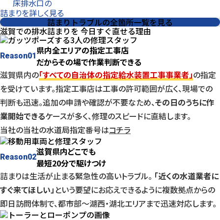
床排水口の
詰まりを詳しく見る
詰まりトラブルの全箇所一覧を見る
滋賀での排水詰まりを
今日
すぐ直せる理由
県内全エリアの指定工事店
Reason
01
だからその場で作業判断できる
滋賀県内の
「すべての自治体の指定給水装置工事事業者」
の指定
を受けています。指定工事店は工事の許可範囲が広く、現場での
判断も迅速。追加の申請や確認が不要なため、
その日のうちに作
業開始できる
ケースが多く、修理のスピードに直結します。
当社の当社の水道局指定番号は
コチラ
滋賀県内どこでも
Reason
02
最短20分で駆けつけ
詰まりは生活が止まる緊急性の高いトラブル。
「近くの水道業者に
すぐ来てほしい」
という要望にお応えできるように複数拠点からの
即日訪問体制で、都市部〜湖西・湖北エリアまで迅速対応します。