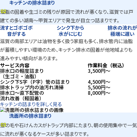
キッチンの排水詰まり
02
油脂の固着や生ゴミの残りが原因で流れが悪くなり、滋賀では戸
02
建ての多い湖南〜甲賀エリアで発生が目立つ詰まりです。
流すとゴボゴボ
シンク下から
排水の流れが
音がする
水がにじむ
極端に遅い
滋賀の南部エリアは油物を多く扱う家庭も多く、排水管内に油脂
が蓄積しやすい環境のため、キッチン排水の固着が他地域よりも
進みやすい傾向があります。
サービス内容
作業料金（税込）
排水口の軽度詰まり
3,500
円〜
（生ゴミ・油脂）
シンク下S字（P字）管の詰まり
4,500
円〜
排水トラップ内の油汚れ清掃
5,500
円〜
排水口～直下配管の
8,000
円〜
流れ改善（軽固着）
キッチンの詰まりを詳しく見る
洗面所の排水詰まり
03
髪の毛や石けんカスがトラップ内部にたまり、朝の使用集中で一気
03
に流れが悪くなるケースが多い詰まりです。