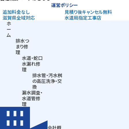
運営ポリシー
追加料金なし
見積り後
キャンセル無料
滋賀県
全域対応
水道局指定
工事店
ホ
ー
ム
排水つ
まり
修
理
水道・蛇口
水漏れ修
理
排水管・汚水桝
の
高圧洗浄・交
換
漏水調査・
水道管修
理
会社概