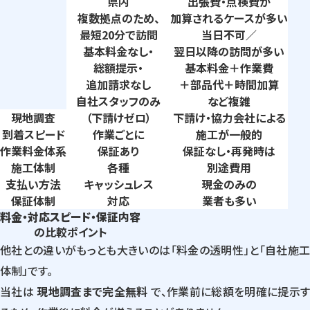
県内
出張費・点検費が
複数拠点のため、
加算されるケースが多い
最短20分で訪問
当日不可／
基本料金なし・
翌日以降の訪問が多い
総額提示・
基本料金＋作業費
追加請求なし
＋部品代＋時間加算
自社スタッフのみ
など複雑
現地調査
（下請けゼロ）
下請け・協力会社による
到着
スピード
作業ごとに
施工が一般的
作業料金
体系
保証あり
保証なし・再発時は
施工体制
各種
別途費用
支払い
方法
キャッシュレス
現金のみの
保証体制
対応
業者も多い
料金・対応スピード・保証内容
の比較ポイント
他社との違いがもっとも大きいのは「料金の透明性」と「自社施工
体制」です。
当社は
現地調査まで完全無料
で、作業前に総額を明確に提示