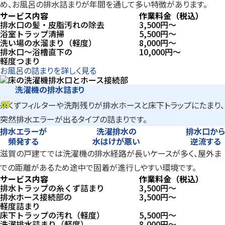
め、お風呂の排水詰まりが年間を通して多い特徴があります。
サービス内容
作業料金（税込）
排水口の髪・皮脂汚れの除去
3,500
円〜
浴室トラップ清掃
5,500
円〜
洗い場の水溜まり（軽度）
8,000
円〜
排水口～浴槽直下の
10,000
円〜
軽度つまり
お風呂の詰まりを詳しく見る
洗濯機の排水詰まり
05
糸くずフィルターや洗剤残りが排水ホースと床下トラップにたまり、
05
突然排水エラーが出るタイプの詰まりです。
排水エラーが
洗濯排水の
排水口から
頻発する
水はけが悪い
逆流する
滋賀の戸建てでは洗濯機の排水経路が長いケースが多く、屋外ま
での距離があるため途中で固着が進行しやすい環境です。
サービス内容
作業料金（税込）
排水トラップの糸くず詰まり
3,500
円〜
排水ホース接続部の
3,500
円〜
軽度詰まり
床下トラップの汚れ（軽度）
5,500
円〜
洗濯排水詰まり（軽度）
8,000
円〜