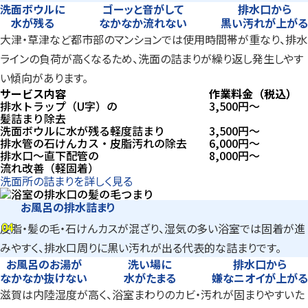
洗面ボウルに
ゴーッと音がして
排水口から
水が残る
なかなか流れない
黒い汚れが上がる
大津・草津など都市部のマンションでは使用時間帯が重なり、排水
ラインの負荷が高くなるため、洗面の詰まりが繰り返し発生しやす
い傾向があります。
サービス内容
作業料金（税込）
排水トラップ（U字）の
3,500
円〜
髪詰まり除去
洗面ボウルに水が残る軽度詰まり
3,500
円〜
排水管の石けんカス・皮脂汚れの除去
6,000
円〜
排水口～直下配管の
8,000
円〜
流れ改善（軽固着）
洗面所の詰まりを詳しく見る
お風呂の排水詰まり
04
皮脂・髪の毛・石けんカスが混ざり、湿気の多い浴室では固着が進
04
みやすく、排水口周りに黒い汚れが出る代表的な詰まりです。
お風呂のお湯が
洗い場に
排水口から
なかなか抜けない
水がたまる
嫌なニオイが上がる
滋賀は内陸湿度が高く、浴室まわりのカビ・汚れが固まりやすいた