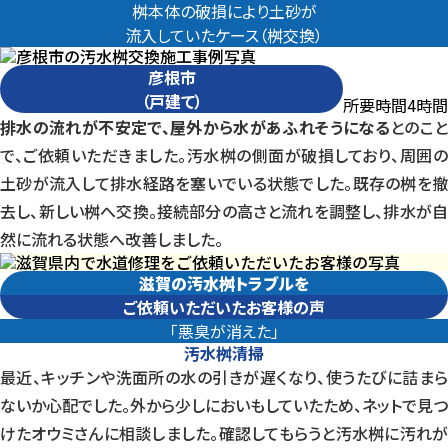
桝本体の破損により土砂が
流入していたケース（桝交換）
彦根市
（戸建て）
所要時間
時間
4
排水の流れが不安定で、屋外から水があふれそうになる
とのこ
で、ご依頼いただきました。汚水桝の側面が破損しており、周囲の
土砂が流入して排水経路を塞いでいる状態でした。既存の桝を撤
去し、新しい桝へ交換。接続部分の高さと流れを調整し、排水が自
然に流れる状態へ改善しました。
滋賀の汚水桝トラブルを
ご依頼いただいたお客様の声
「悪臭が消えた」
汚水桝清掃
最近、キッチンや洗面所の水の引きが遅くなり、使うたびに詰まら
ないか心配でした。外から少しにおいもしていたため、ネットで見つ
けたオウミさんに相談しました。確認してもらうと汚水桝に汚れが