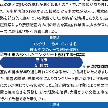
雨のあとに排水の流れが悪くなる
とのことで、ご依頼がありま
た。汚水桝内部を確認すると、接続部から木の根が侵入し、排水経
路を部分的に塞いでいる状態でした。桝内部を清掃したうえで、高
圧洗浄により接続配管内の根の除去を実施。作業後は排水がスム
ーズに流れる状態へ改善しました。
事例3
コンクリート桝のズレによる
排水不良のケース（部分修理）
守山市
（戸建て）
所要時間
時間
3
室内の排水が繰り返し流れにくくなる
ため、ご相談をいただきま
た。調査の結果、経年劣化によりコンクリート桝が沈下し、接続部
にズレが生じている状態でした。部分的な修正作業により桝の位
置と接続高さを調整し、排水経路を確保。大掛かりな交換工事を
行わず改善できた事例です。
事例4