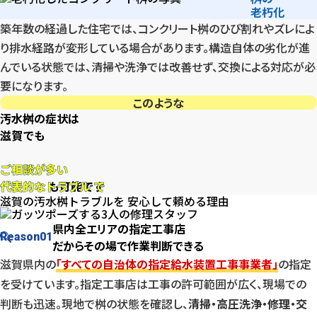
老朽化
築年数の経過した住宅では、コンクリート桝のひび割れやズレによ
り排水経路が変形している場合があります。構造自体の劣化が進
んでいる状態では、清掃や洗浄では改善せず、交換による対応が必
要になります。
このような
汚水桝の症状は
滋賀でも
ご相談が多い
代表的なトラブル
で
ご相談が多い
当日対応
も可能です
代表的なトラブル
で
滋賀の汚水桝トラブルを
安心して頼める
理由
当日対応
県内全エリアの指定工事店
Reason
01
だからその場で作業判断できる
滋賀県内の
「すべての自治体の指定給水装置工事事業者」
の指定
を受けています。指定工事店は工事の許可範囲が広く、現場での
判断も迅速。現地で桝の状態を確認し、
清掃・高圧洗浄・修理・交