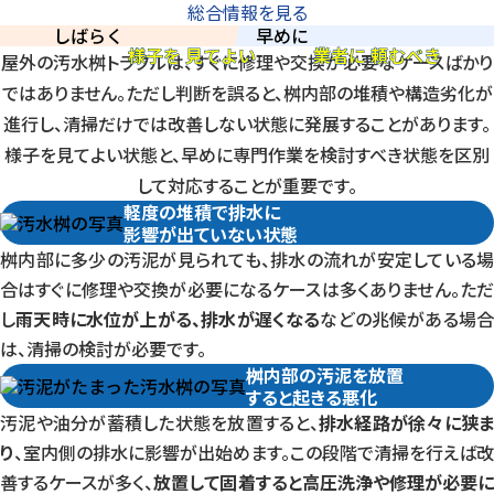
総合情報を見る
し
ば
ら
く
様子を
見てよい
早
め
に
業者に
頼むべき
様子を
見てよい
業者に
頼むべき
屋外の汚水桝トラブルは、すぐに修理や交換が必要なケースばかり
ではありません。ただし判断を誤ると、桝内部の堆積や構造劣化が
進行し、清掃だけでは改善しない状態に発展することがあります。
様子を見てよい状態
と、
早めに専門作業を検討すべき状態
を区別
して対応することが重要です。
軽度の堆積で排水に
影響が出ていない状態
桝内部に多少の汚泥が見られても、排水の流れが安定している場
合はすぐに修理や交換が必要になるケースは多くありません。ただ
し
雨天時に水位が上がる、排水が遅くなる
などの兆候がある場
は、清掃の検討が必要です。
桝内部の汚泥を放置
すると起きる悪化
汚泥や油分が蓄積した状態を放置すると、
排水経路が徐々に狭ま
り
、室内側の排水に影響が出始めます。この段階で清掃を行えば改
善するケースが多く、
放置して固着すると高圧洗浄や修理が必要