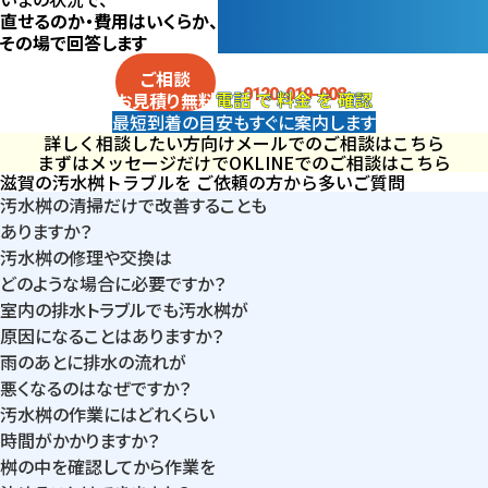
直せるのか・費用はいくらか、
その場で回答します
電話
で
料金
を
確認
ご相談
0120-019-008
電話
で
料金
を
確認
お見積り
無料
最短到着の目安も
すぐに案内します
詳しく相談したい方向け
メールでのご相談はこちら
まずはメッセージだけでOK
LINEでのご相談はこちら
滋賀の汚水桝トラブルを
ご依頼の方から多いご質問
汚水桝の清掃だけで改善することも
ありますか？
汚水桝の修理や交換は
はい。桝内部に汚泥や油分が溜まっているだけであれば、清掃の
どのような場合に必要ですか？
みで排水の流れが改善するケースもあります。現地で桝の状態を
室内の排水トラブルでも汚水桝が
桝のズレ・ひび割れ・破損など構造的な問題がある場合は、清掃だ
確認し、清掃で対応できるかどうかを判断します。
原因になることはありますか？
けでは改善しないため修理や交換が必要になることがあります。
雨のあとに排水の流れが
はい。キッチンやトイレの流れが悪い場合でも、実際には屋外の汚
状態を確認したうえで、必要な作業内容をご説明します。
悪くなるのはなぜですか？
水桝に汚れが溜まっていることが原因になっているケースがありま
汚水桝の作業にはどれくらい
汚水桝の破損やズレにより土砂が流入している場合、雨水と一緒
す。桝の状態を確認することで、根本原因の特定につながります。
時間がかかりますか？
に堆積物が増え、排水経路を塞ぐことがあります。このような場合
桝の中を確認してから作業を
清掃であれば60分前後、部分修理や交換が必要な場合は2〜4時
は桝内部の確認や修理が必要になることがあります。