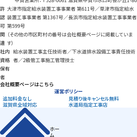
甲賀営業所：〒528-0061 滋賀県甲賀市水口町笹が丘1-80
許
大津市指定給水装置工事事業者 第611号／草津市指定給水
認
装置工事事業者 第1367号／長浜市指定給水装置工事事業者
可
第599号
関
（その他の市区町村の番号は会社概要ページに掲載していま
連
す）
社内
給水装置工事主任技術者／下水道排水設備工事責任技術
資格
者／
2級管工事施工管理技士
保有
者
会社概要ページはこちら
運営ポリシー
追加料金なし
見積り後
キャンセル無料
滋賀県
全域対応
水道局指定
工事店
ホー
ム