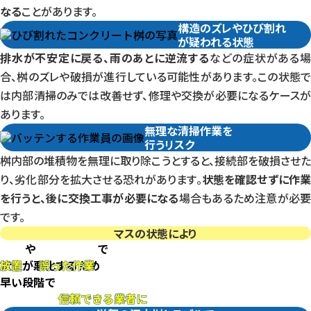
なる
ことがあります。
構造のズレやひび割れ
が疑われる状態
排水が不安定に戻る、雨のあとに逆流する
などの症状がある
合、桝のズレや破損が進行している可能性があります。この状態で
は内部清掃のみでは改善せず、修理や交換が必要になるケースが
あります。
無理な清掃作業を
行うリスク
桝内部の堆積物を無理に取り除こうとすると、接続部を破損させた
り、劣化部分を拡大させる恐れがあります。
状態を確認せずに作
を行うと、後に交換工事が必要になる
場合もあるため注意が必
です。
マスの状態により
放置
や
誤った作業
で
状態が悪化するため
放置
誤った作業
早い
段階で
信頼できる業者に
任せる判断が必要です。
信頼できる業者に