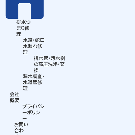
排水つ
まり
修
理
水道・蛇口
水漏れ修
理
排水管・汚水桝
の
高圧洗浄・交
換
漏水調査・
水道管修
理
会社
概要
プライバシ
ーポリシ
ー
お問い
合わ