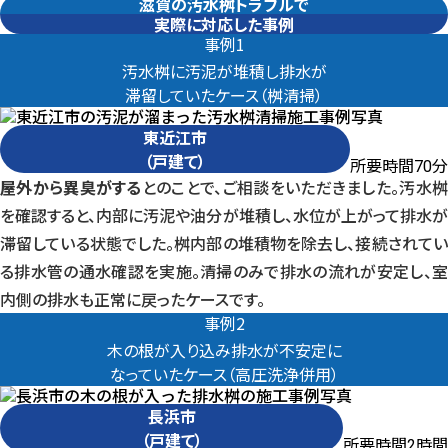
滋賀の汚水桝トラブルで
任せる判断が必要です。
実際に対応した事例
事例1
汚水桝に汚泥が堆積し排水が
滞留していたケース（桝清掃）
東近江市
（戸建て）
所要時間
分
70
屋外から異臭がする
とのことで、ご相談をいただきました。汚水
を確認すると、内部に汚泥や油分が堆積し、水位が上がって排水が
滞留している状態でした。桝内部の堆積物を除去し、接続されてい
る排水管の通水確認を実施。清掃のみで排水の流れが安定し、室
内側の排水も正常に戻ったケースです。
事例2
木の根が入り込み排水が不安定に
なっていたケース（高圧洗浄併用）
長浜市
（戸建て）
所要時間
時間
2