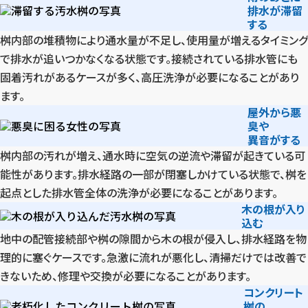
排水が滞留
する
桝内部の堆積物により通水量が不足し、使用量が増えるタイミング
で排水が追いつかなくなる状態です。接続されている排水管にも
固着汚れがあるケースが多く、高圧洗浄が必要になることがあり
ます。
屋外から悪
臭や
異音がする
桝内部の汚れが増え、通水時に空気の逆流や滞留が起きている可
能性があります。排水経路の一部が閉塞しかけている状態で、桝を
起点とした排水管全体の洗浄が必要になることがあります。
木の根が入り
込む
地中の配管接続部や桝の隙間から木の根が侵入し、排水経路を物
理的に塞ぐケースです。急激に流れが悪化し、清掃だけでは改善で
きないため、修理や交換が必要になることがあります。
コンクリート
桝の