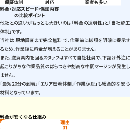
保証体制
対応
業者も多い
料金・対応スピード・保証内容
の比較ポイント
他社との違いがもっとも大きいのは「料金の透明性」と「自社施工
体制」です。
当社は
現地調査まで完全無料
で、作業前に総額を明確に提示
るため、作業後に料金が増えることがありません。
また、滋賀県内を回るスタッフはすべて自社社員で、下請け外注に
起こりがちな作業品質のばらつきや割高な中間マージンが発生し
ません。
「最短20分の到着」「エリア密着体制」「作業保証」も総合的な安心
材料となっています。
料金が安くなる仕組み
自社施工で中間コストを排除
理由
多くの水道修理業者は、広告会社や仲介サイトから案件を購入し、
01