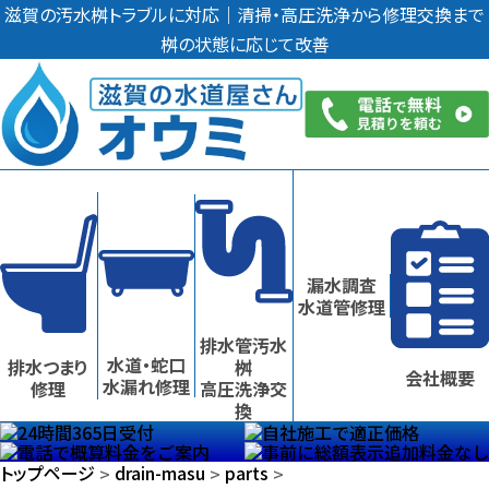
滋賀の汚水桝トラブルに対応｜清掃・高圧洗浄から修理交換まで
桝の状態に応じて改善
漏水調査
水道管修理
排水管汚水
水道・蛇口
排水つまり
桝
会社概要
水漏れ修理
修理
高圧洗浄交
換
滋賀県
の
汚水桝
滋賀県
滋賀県
の
トップページ
drain-masu
parts
>
>
>
トラブル
に
汚水桝
汚水桝