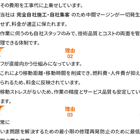
その費用を工事代に上乗せしています。
当社は
完全自社施工・自社集客
のため中間マージンが一切発
せず、料金が適正に保たれます。
作業に伺うのも自社スタッフのみで、技術品質とコストの両面を管
理できる体制です。
地域密着で移動コストを最小化
理由
滋賀県内はエリア別に待機スタッフを配置しており、最寄りスタッ
02
フが直接向かう仕組みになっています。
これにより移動距離・移動時間を削減でき、燃料費・人件費が抑え
られるため、料金に反映されています。
移動ストレスがないため、作業の精度とサービス品質も安定してい
ます。
必要最小限の作業提案ポリシー
理由
水道修理は状況により複数の作業選択肢が存在しますが、当社は
03
常に
いま問題を解決する
ための最小限の修理
再発防止のために
最