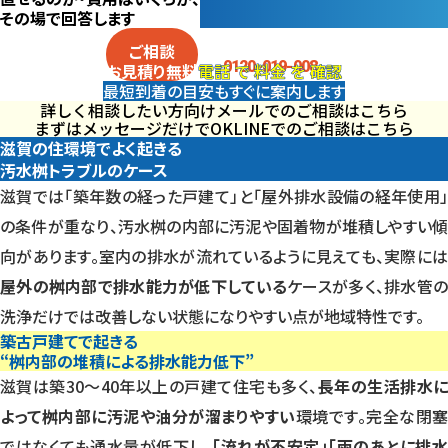
その場で回答します
電話
で
料金
を
確認
ご相談
0120-019-008
電話
で
料金
を
確認
お見積り
無料
最短到着の目安も
すぐに案内します
詳しく相談したい方向け
メールでのご相談はこちら
まずはメッセージだけでOK
LINEでのご相談はこちら
滋賀の住環境でよく起きる
汚水桝トラブルのケース
滋賀では「築年数の経った戸建て」と「屋外排水設備の経年使用」
の条件が重なり、汚水桝の内部に汚泥や固着物が堆積しやすい傾
向があります。室内の排水が流れているように見えても、実際には
屋外の桝内部で排水能力が低下している
ケースが多く、排水管
洗浄だけでは改善しない状態になりやすい点が地域特性です。
築古戸建てで起きる
“桝内部の堆積による排水能力低下”
滋賀は築30〜40年以上の戸建て住宅も多く、
長年の生活排水
よって桝内部に汚泥や油分が溜まりやすい
環境です。完全な閉塞
ではなくても通水量が低下し、
「流れが不安定」「雨のあとに排