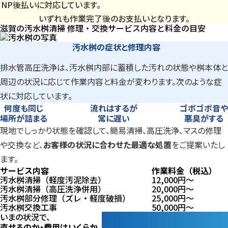
NP後払いに対応しています。
いずれも作業完了後のお支払いとなります。
滋賀の汚水桝清掃
修理・交換サービス内容と料金の目安
汚水桝の症状と修理内容
排水管高圧洗浄は、汚水桝内部に蓄積した汚れの状態や桝本体と
周辺の状況に応じて作業内容と料金が変わります。次のような症
状に対応しています。
何度も同じ
流れはするが
ゴボゴボ音や
場所が詰まる
常に遅い
悪臭がする
現地でしっかり状態を確認して、簡易清掃、高圧洗浄、マスの修理
や交換など、
お客様の状況に合わせた最適な処置
をご提案いたし
ます。
サービス内容
作業料金（税込）
汚水桝清掃（軽度汚泥除去）
12,000
円〜
汚水桝清掃（高圧洗浄併用）
20,000
円〜
汚水桝部分修理（ズレ・軽度破損）
25,000
円〜
汚水桝交換工事
50,000
円〜
いまの状況で、
直せるのか・費用はいくらか、