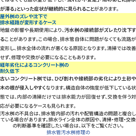
が滞る」といった症状が継続的に見られること
があります。
屋外桝のズレや沈下で
排水経路が変形するケース
地盤の影響や長期使用により、
汚水桝の接続部がズレたり沈下す
る
ことがあります。この場合、排水管自体に問題がなくても流路
変形し、排水全体の流れが悪くなる原因となります。清掃では改善
せず、修理や交換が必要になることもあります。
経年劣化によるコンクリート桝の
耐久低下
古いコンクリート桝では、ひび割れや接続部の劣化により土砂や
木の根が侵入しやすく
なります。構造自体の強度が低下している状
態では、内部の清掃だけでは排水能力が回復せず、交換を伴う対
応が必要になるケースも見られます。
汚水桝の不具合は、排水管内部の汚れや配管構造の問題と複合し
ている場合があります。排水ライン全体の原因や、清掃・修理・交換
の判断基準を確認したい場合は、以下をご覧ください。
排水管汚水桝修理の