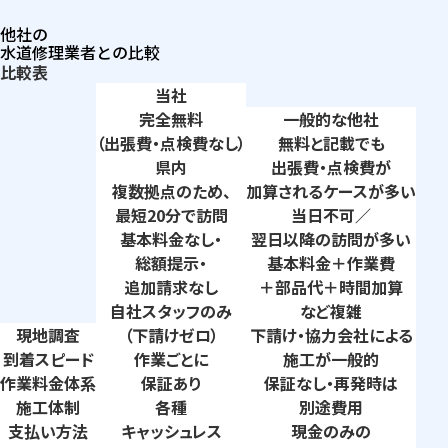
他社の
水道修理業者との比較
比較表
当社
完全無料
一般的な他社
（出張費・点検費なし）
無料と記載でも
県内
出張費・点検費が
複数拠点のため、
加算されるケースが多い
最短20分で訪問
当日不可／
基本料金なし・
翌日以降の訪問が多い
総額提示・
基本料金＋作業費
追加請求なし
＋部品代＋時間加算
自社スタッフのみ
など複雑
現地調査
（下請けゼロ）
下請け・協力会社による
到着
スピード
作業ごとに
施工が一般的
作業料金
体系
保証あり
保証なし・再発時は
施工体制
各種
別途費用
支払い
方法
キャッシュレス
現金のみの