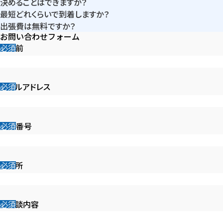
決めることはできますか？
間程度かかるケースが多くなっています。作業前に目安時間をご案
最短どれくらいで到着しますか？
はい。現地で桝内部の状態を確認したうえで、清掃・高圧洗浄・修
内します。
出張費は無料ですか？
拠点からの距離によりますが、最短20分～で到着できます。交通状
理・交換のどの対応が必要かをご説明します。内容にご納得いただ
お問い合わせフォーム
はい。滋賀県全域で出張費は無料です。距離に関係なく追加料金
況により変動しますが、受付時に実際の到着予定をお伝えしていま
いてから作業を行います。
お名前
はありません。
す。
メールアドレス
電話番号
ご住所
ご相談内容