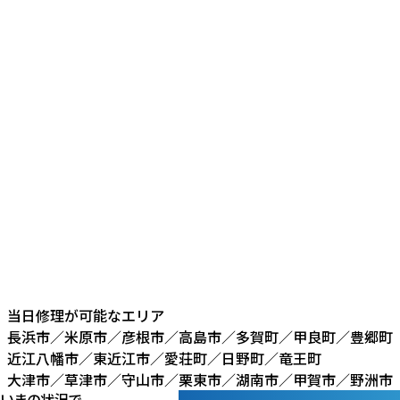
当日修理が可能なエリア
長浜市／米原市／彦根市／高島市／多賀町／甲良町／豊郷町
近江八幡市／東近江市／愛荘町／日野町／竜王町
大津市／草津市／守山市／栗東市／湖南市／甲賀市／野洲市
いまの状況で、