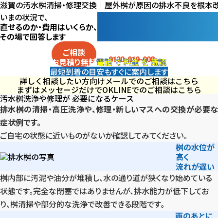
滋賀の汚水桝清掃・修理交換｜屋外桝が原因の排水不良を根本
即
日
対
応
トラブル
トラブル
に
いまの状況で、
複数箇所が
汚水桝が
直せるのか・費用はいくらか、
詰まる
あふれる
その場で回答します
コンクリート
悪臭がする
桝
の劣化
破損
電話
で
料金
を
確認
ご相談
0120-019-008
電話
で
料金
を
確認
お見積り
無料
最短到着の目安も
すぐに案内します
詳しく相談したい方向け
メールでのご相談はこちら
まずはメッセージだけでOK
LINEでのご相談はこちら
汚水桝洗浄や修理が
必要になるケース
排水桝の清掃・高圧洗浄や、修理・新しいマスへの交換が必要な
症状例です。
ご自宅の状態に近いものがないか確認してみてください。
桝の水位が
高く
流れが遅い
桝内部に汚泥や油分が堆積し、水の通り道が狭くなり始めている
状態です。完全な閉塞ではありませんが、排水能力が低下してお
り、桝清掃や部分的な洗浄で改善できる段階です。
雨のあとに