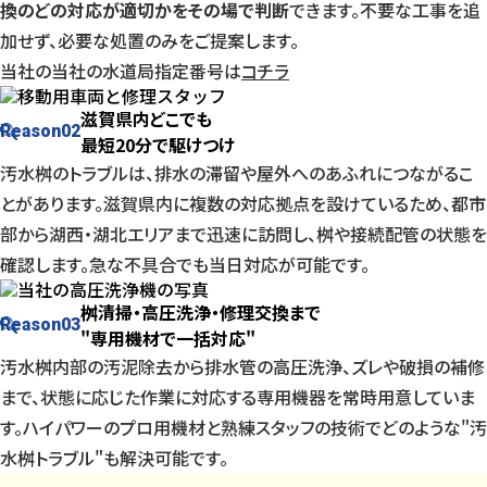
換のどの対応が適切かをその場で判断
できます。不要な工事を追
加せず、必要な処置のみをご提案します。
当社の当社の水道局指定番号は
コチラ
滋賀県内どこでも
Reason
02
最短20分で駆けつけ
汚水桝のトラブルは、排水の滞留や屋外へのあふれにつながるこ
とがあります。滋賀県内に複数の対応拠点を設けているため、都市
部から湖西・湖北エリアまで迅速に訪問し、桝や接続配管の状態を
確認します。急な不具合でも当日対応が可能です。
桝清掃・高圧洗浄・修理交換まで
Reason
03
"専用機材で一括対応"
汚水桝内部の汚泥除去から排水管の高圧洗浄、ズレや破損の補修
まで、状態に応じた作業に対応する専用機器を常時用意していま
す。ハイパワーのプロ用機材と熟練スタッフの技術でどのような"汚
水桝トラブル"も解決可能です。