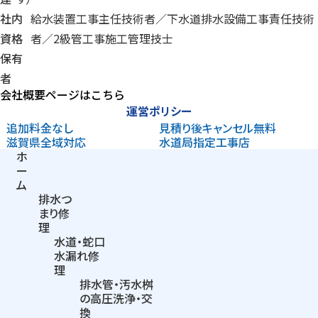
社内
給水装置工事主任技術者／下水道排水設備工事責任技術
資格
者／
2級管工事施工管理技士
保有
者
会社概要ページはこちら
運営ポリシー
追加料金なし
見積り後
キャンセル無料
滋賀県
全域対応
水道局指定
工事店
ホ
ー
ム
排水つ
まり
修
理
水道・蛇口
水漏れ修
理
排水管・汚水桝
の
高圧洗浄・交
換