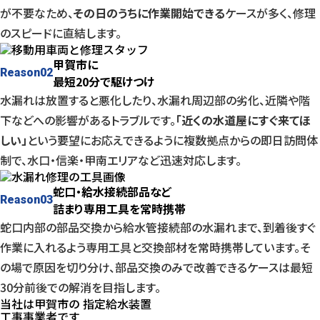
が不要なため、
その日のうちに作業開始できる
ケースが多く、修理
のスピードに直結します。
甲賀市に
Reason
02
最短20分で駆けつけ
水漏れは放置すると悪化したり、水漏れ周辺部の劣化、近隣や階
下などへの影響があるトラブルです。
「近くの水道屋にすぐ来てほ
しい」
という要望にお応えできるように複数拠点からの即日訪問体
制で、水口・信楽・甲南エリアなど迅速対応します。
蛇口・給水接続部品など
Reason
03
詰まり専用工具を常時携帯
蛇口内部の部品交換から給水管接続部の水漏れまで、到着後すぐ
作業に入れるよう専用工具と交換部材を常時携帯しています。そ
の場で原因を切り分け、部品交換のみで改善できるケースは最短
30分前後での解消を目指します。
当社は
甲賀市
の
指
定
給
水
装
置
工事事業者
です