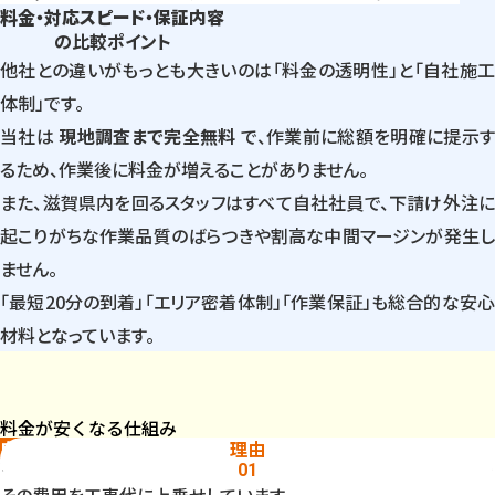
料金・対応スピード・保証内容
の比較ポイント
他社との違いがもっとも大きいのは「料金の透明性」と「自社施工
体制」です。
当社は
現地調査まで完全無料
で、作業前に総額を明確に提示
るため、作業後に料金が増えることがありません。
また、滋賀県内を回るスタッフはすべて自社社員で、下請け外注に
起こりがちな作業品質のばらつきや割高な中間マージンが発生し
ません。
「最短20分の到着」「エリア密着体制」「作業保証」も総合的な安心
材料となっています。
料金が安くなる仕組み
自社施工で中間コストを排除
理由
多くの水道修理業者は、広告会社や仲介サイトから案件を購入し、
01