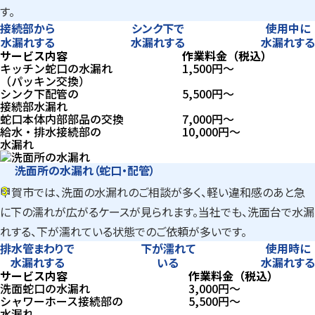
す。
接続部から
シンク下で
使用中に
水漏れする
水漏れする
水漏れする
サービス内容
作業料金（税込）
キッチン蛇口の水漏れ
1,500
円〜
（パッキン交換）
シンク下配管の
5,500
円〜
接続部水漏れ
蛇口本体内部部品の交換
7,000
円〜
給水・排水接続部の
10,000
円〜
水漏れ
洗面所の水漏れ（蛇口・配管）
3
甲賀市では、洗面の水漏れのご相談が多く、軽い違和感のあと急
3
に下の濡れが広がるケースが見られます。当社でも、洗面台で水漏
れする、下が濡れている状態でのご依頼が多いです。
排水管まわりで
下が濡れて
使用時に
水漏れする
いる
水漏れする
サービス内容
作業料金（税込）
洗面蛇口の水漏れ
3,000
円〜
シャワーホース接続部の
5,500
円〜
水漏れ