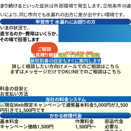
まり続ける
といった症状は外部環境で発生します。立地条件の違
いにより、同じ市内でも水漏れの出方に差が出やすい環境です。
甲賀市で
水漏れにお困りの方
いまの状況で、
直せるのか・費用はいくらか、
その場で回答します
電話
で
料金
を
確認
ご相談
0120-019-008
電話
で
料金
を
確認
お見積り
無料
最短到着の目安も
すぐに案内します
詳しく相談したい方向け
メールでのご相談はこちら
まずはメッセージだけでOK
LINEでのご相談はこちら
料金の目安と
お支払い方法
当社の料金システム
かかる修理代金
基本料金
作業料金
部品代金
キャンペーン価格
円
円〜
必要な
1,500
1,500