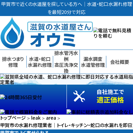
甲賀市で近くの水道屋を探している方へ｜水道・蛇口水漏れ修理
を最短20分で対応
排水管汚水
排水つまり
水道・蛇口
桝
漏水調査
会社概要
修理
水漏れ修理
高圧洗浄交
水道管修理
換
甲賀市
の
水漏れ
甲賀市
甲賀市
の
トラブル
に
水漏れ
水漏れ
即
日
対
応
トラブル
トラブル
に
トップページ
leak
area
>
>
>
甲賀市の水漏れ修理業者｜トイレ・キッチン・蛇口の水漏れを即
甲賀市でよく寄せられる