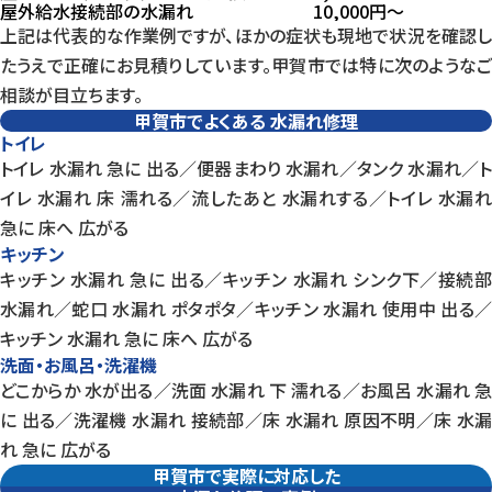
屋外給水接続部の水漏れ
10,000
円〜
上記は代表的な作業例ですが、ほかの症状も現地で状況を確認し
たうえで正確にお見積りしています。甲賀市では特に次のようなご
相談が目立ちます。
甲賀市でよくある
水漏れ修理
トイレ
トイレ 水漏れ 急に 出る／便器まわり 水漏れ／タンク 水漏れ／ト
イレ 水漏れ 床 濡れる／流したあと 水漏れする／トイレ 水漏れ
急に 床へ 広がる
キッチン
キッチン 水漏れ 急に 出る／キッチン 水漏れ シンク下／接続部
水漏れ／蛇口 水漏れ ポタポタ／キッチン 水漏れ 使用中 出る／
キッチン 水漏れ 急に 床へ 広がる
洗面・お風呂・洗濯機
どこからか 水が出る／洗面 水漏れ 下 濡れる／お風呂 水漏れ 急
に 出る／洗濯機 水漏れ 接続部／床 水漏れ 原因不明／床 水漏
れ 急に 広がる
甲賀市で実際に対応した