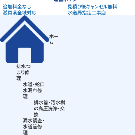
追加料金なし
見積り後
キャンセル無料
滋賀県
全域対応
水道局指定
工事店
ホー
ム
排水つ
まり
修
理
水道・蛇口
水漏れ修
理
排水管・汚水桝
の
高圧洗浄・交
換
漏水調査・
水道管修
理