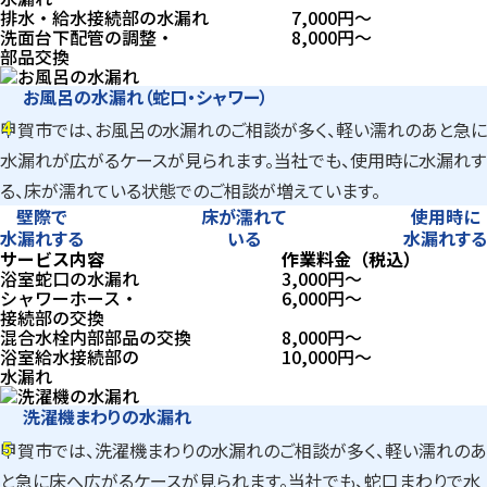
排水・給水接続部の水漏れ
7,000
円〜
洗面台下配管の調整・
8,000
円〜
部品交換
お風呂の水漏れ（蛇口・シャワー）
4
甲賀市では、お風呂の水漏れのご相談が多く、軽い濡れのあと急に
4
水漏れが広がるケースが見られます。当社でも、使用時に水漏れす
る、床が濡れている状態でのご相談が増えています。
壁際で
床が濡れて
使用時に
水漏れする
いる
水漏れする
サービス内容
作業料金（税込）
浴室蛇口の水漏れ
3,000
円〜
シャワーホース・
6,000
円〜
接続部の交換
混合水栓内部部品の交換
8,000
円〜
浴室給水接続部の
10,000
円〜
水漏れ
洗濯機まわりの水漏れ
5
甲賀市では、洗濯機まわりの水漏れのご相談が多く、軽い濡れのあ
5
と急に床へ広がるケースが見られます。当社でも、蛇口まわりで水