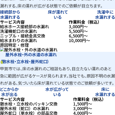
漏れする、床の濡れが広がる状態でのご依頼が目立ちます。
接続部から
床が濡れて
洗濯中に
水漏れする
いる
水漏れする
サービス内容
作業料金（税込）
給水ホース接続部の水漏れ
3,000
円〜
洗濯機蛇口の水漏れ
5,500
円〜
ニップル・接続金具交換
6,500
円〜
給水まわりの水漏れ
10,000
円〜
原因特定・修理
屋外水栓・外の水道の水漏れ
6
（散水栓・立水栓・屋外蛇口）
6
甲賀市では、床の水漏れのご相談もあり、目立たない濡れのあと
急に範囲が広がるケースが見られます。当社でも、原因不明の水漏
れがある、気づいたら床が濡れている状態でのご依頼が多いです。
どこからか
水が広がって
床に
水が出る
いる
水漏れする
サービス内容
作業料金（税込）
散水栓・立水栓のパッキン交換
1,500
円〜
屋外水栓（蛇口）の水漏れ
3,000
円〜
屋外蛇口（単水栓）の部品交換
4,000
円〜