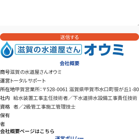
送信する
会社概要
商号
滋賀の水道屋さんオウミ
運営
トータルサポート
所在地
甲賀営業所：〒528-0061 滋賀県甲賀市水口町笹が丘1-80
社内
給水装置工事主任技術者／下水道排水設備工事責任技術
資格
者／
2級管工事施工管理技士
保有
者
会社概要ページはこちら
運営ポリシー