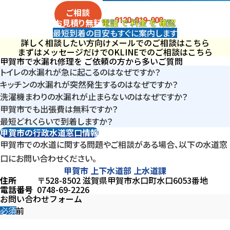
電話
で
料金
を
確認
ご相談
0120-019-008
電話
で
料金
を
確認
お見積り
無料
最短到着の目安も
すぐに案内します
詳しく相談したい方向け
メールでのご相談はこちら
まずはメッセージだけでOK
LINEでのご相談はこちら
甲賀市で水漏れ修理を
ご依頼の方から多いご質問
トイレの水漏れが急に起こるのはなぜですか？
キッチンの水漏れが突然発生するのはなぜですか？
甲賀市は水口・信楽など山側を含む分散住宅で配管距離が長く、
洗濯機まわりの水漏れが止まらないのはなぜですか？
長距離配管の途中で接続部に負荷が蓄積し、パッキンやナットの
内部で劣化が進行した状態から一気に水漏れとして表れるケース
甲賀市でも出張費は無料ですか？
給水ホースや接続部にかかる負荷が長距離配管で分散されにく
緩みが限界を超えた時点で一気に漏れ出すことがあります。甲賀
が多い地域です。普段問題なく使えていても、あるタイミングで急に
最短どれくらいで到着しますか？
はい。甲賀市全域で出張費は無料です。山間部を含め追加料金は
く、劣化箇所から継続的に漏れる状態になることがあります。屋内
市ではこうした蓄積型の急変が見られます。
症状が出ることがあります。
甲賀市の行政水道窓口情報
拠点からの距離や交通状況によりますが、甲賀市内は最短20分～
ありません。
だけでなく経路全体の確認が必要です。
甲賀市での水道に関する問題やご相談がある場合、
以下の水道窓
を目安に訪問しています。場所により変動するため受付時にご案内
口にお問い合わせください。
します。
甲賀市 上下水道部 上水道課
住所
〒528-8502 滋賀県甲賀市水口町水口6053番地
電話番号
0748-69-2226
お問い合わせフォーム
お名前