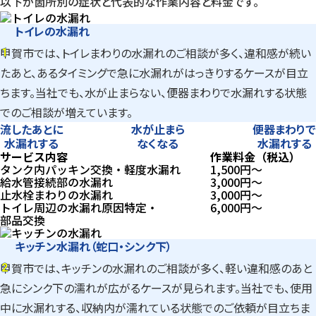
以下が箇所別の症状と代表的な作業内容と料金です。
トイレの水漏れ
1
甲賀市では、トイレまわりの水漏れのご相談が多く、違和感が続い
1
たあと、あるタイミングで急に水漏れがはっきりするケースが目立
ちます。当社でも、水が止まらない、便器まわりで水漏れする状態
でのご相談が増えています。
流したあとに
水が止まら
便器まわりで
水漏れする
なくなる
水漏れする
サービス内容
作業料金（税込）
タンク内パッキン交換・軽度水漏れ
1,500
円〜
給水管接続部の水漏れ
3,000
円〜
止水栓まわりの水漏れ
3,000
円〜
トイレ周辺の水漏れ原因特定・
6,000
円〜
部品交換
キッチン水漏れ（蛇口・シンク下）
2
甲賀市では、キッチンの水漏れのご相談が多く、軽い違和感のあと
2
急にシンク下の濡れが広がるケースが見られます。当社でも、使用
中に水漏れする、収納内が濡れている状態でのご依頼が目立ちま