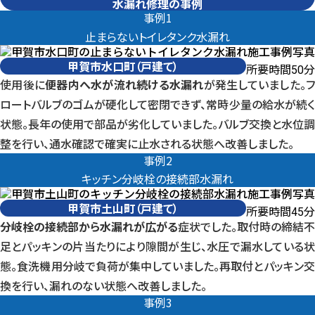
水漏れ修理の事例
甲賀市水口町（戸建て） 事例1止まらないトイレタンク水漏れ
事例1
止まらないトイレタンク水漏れ
甲賀市水口町（戸建て）
所要時間
分
50
使用後に
便器内へ水が流れ続ける水漏れ
が発生していました。フ
ロートバルブのゴムが硬化して密閉できず、常時少量の給水が続く
状態。長年の使用で部品が劣化していました。バルブ交換と水位調
整を行い、通水確認で確実に止水される状態へ改善しました。
甲賀市土山町（戸建て） 事例2キッチン分岐栓の接続部水漏れ
事例2
キッチン分岐栓の接続部水漏れ
甲賀市土山町（戸建て）
所要時間
分
45
分岐栓の接続部から水漏れが広がる
症状でした。取付時の締結不
足とパッキンの片当たりにより隙間が生じ、水圧で漏水している状
態。食洗機用分岐で負荷が集中していました。再取付とパッキン交
換を行い、漏れのない状態へ改善しました。
甲賀市信楽町（戸建て） 事例3浴室切替弁の水漏れ
事例3