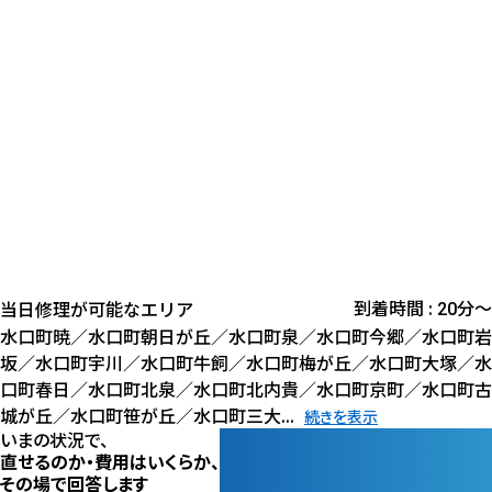
到着時間 :
分〜
当日修理が可能なエリア
20
水口町暁／水口町朝日が丘／水口町泉／水口町今郷／水口町岩
坂／水口町宇川／水口町牛飼／水口町梅が丘／水口町大塚／水
口町春日／水口町北泉／水口町北内貴／水口町京町／水口町古
城が丘／水口町笹が丘／水口町三大...
続きを表示
いまの状況で、
直せるのか・費用はいくらか、
その場で回答します