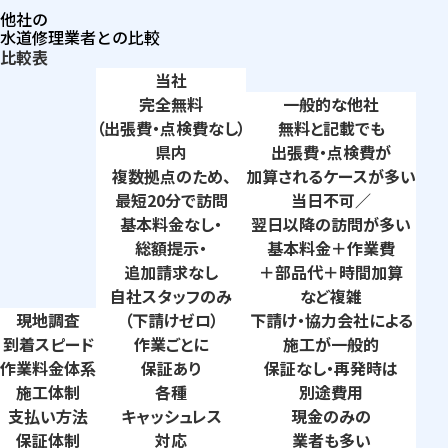
他社の
水道修理業者との比較
比較表
当社
完全無料
一般的な他社
（出張費・点検費なし）
無料と記載でも
県内
出張費・点検費が
複数拠点のため、
加算されるケースが多い
最短20分で訪問
当日不可／
基本料金なし・
翌日以降の訪問が多い
総額提示・
基本料金＋作業費
追加請求なし
＋部品代＋時間加算
自社スタッフのみ
など複雑
現地調査
（下請けゼロ）
下請け・協力会社による
到着
スピード
作業ごとに
施工が一般的
作業料金
体系
保証あり
保証なし・再発時は
施工体制
各種
別途費用
支払い
方法
キャッシュレス
現金のみの
保証体制
対応
業者も多い