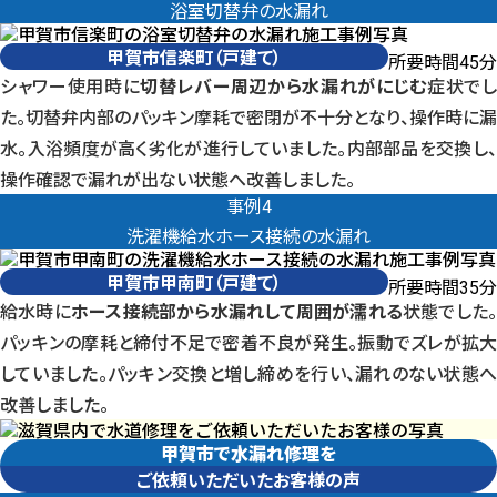
浴室切替弁の水漏れ
甲賀市信楽町（戸建て）
所要時間
分
45
シャワー使用時に
切替レバー周辺から水漏れがにじむ
症状で
た。切替弁内部のパッキン摩耗で密閉が不十分となり、操作時に漏
水。入浴頻度が高く劣化が進行していました。内部部品を交換し、
操作確認で漏れが出ない状態へ改善しました。
甲賀市甲南町（戸建て） 事例4洗濯機給水ホース接続の水漏れ
事例4
洗濯機給水ホース接続の水漏れ
甲賀市甲南町（戸建て）
所要時間
分
35
給水時に
ホース接続部から水漏れして周囲が濡れる
状態でした
パッキンの摩耗と締付不足で密着不良が発生。振動でズレが拡大
していました。パッキン交換と増し締めを行い、漏れのない状態へ
改善しました。
甲賀市で水漏れ修理を
ご依頼いただいたお客様の声