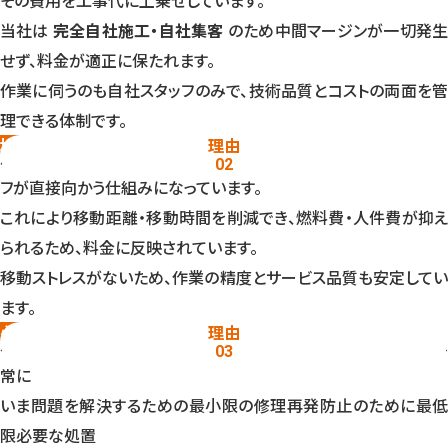
その費用を工事代に上乗せしています。
当社は
完全自社施工・自社集客
のため中間マージンが一切発
せず、料金が適正に保たれます。
作業に伺うのも自社スタッフのみで、技術品質とコストの両面を管
理できる体制です。
地域密着で移動コストを最小化
理由
滋賀県内はエリア別に待機スタッフを配置しており、最寄りスタッ
02
フが直接向かう仕組みになっています。
これにより移動距離・移動時間を削減でき、燃料費・人件費が抑え
られるため、料金に反映されています。
移動ストレスがないため、作業の精度とサービス品質も安定してい
ます。
必要最小限の作業提案ポリシー
理由
水道修理は状況により複数の作業選択肢が存在しますが、当社は
03
常に
いま問題を解決する
ための最小限の修理
再発防止のために
最
限必要な処置