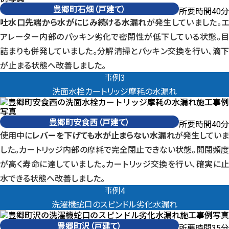
豊郷町石畑（戸建て）
所要時間
分
40
吐水口先端から水がにじみ続ける水漏れ
が発生していました。
アレーター内部のパッキン劣化で密閉性が低下している状態。目
詰まりも併発していました。分解清掃とパッキン交換を行い、滴下
が止まる状態へ改善しました。
豊郷町安食西（戸建て） 事例3洗面水栓カートリッジ摩耗の水漏れ
事例3
洗面水栓カートリッジ摩耗の水漏れ
豊郷町安食西（戸建て）
所要時間
分
40
使用中に
レバーを下げても水が止まらない水漏れ
が発生してい
した。カートリッジ内部の摩耗で完全閉止できない状態。開閉頻度
が高く寿命に達していました。カートリッジ交換を行い、確実に止
水できる状態へ改善しました。
豊郷町沢（戸建て） 事例4洗濯機蛇口のスピンドル劣化水漏れ
事例4
洗濯機蛇口のスピンドル劣化水漏れ
豊郷町沢（戸建て）
所要時間
分
35