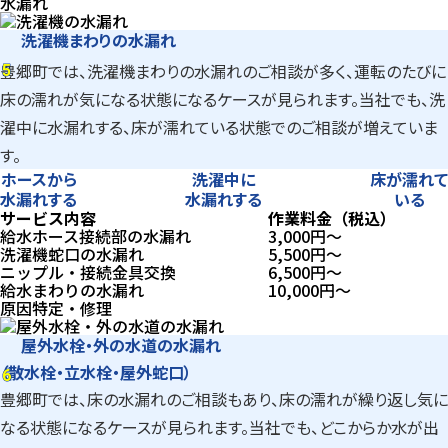
水漏れ
洗濯機まわりの水漏れ
5
豊郷町では、洗濯機まわりの水漏れのご相談が多く、運転のたびに
5
床の濡れが気になる状態になるケースが見られます。当社でも、洗
濯中に水漏れする、床が濡れている状態でのご相談が増えていま
す。
ホースから
洗濯中に
床が濡れて
水漏れする
水漏れする
いる
サービス内容
作業料金（税込）
給水ホース接続部の水漏れ
3,000
円〜
洗濯機蛇口の水漏れ
5,500
円〜
ニップル・接続金具交換
6,500
円〜
給水まわりの水漏れ
10,000
円〜
原因特定・修理
屋外水栓・外の水道の水漏れ
6
（散水栓・立水栓・屋外蛇口）
6
豊郷町では、床の水漏れのご相談もあり、床の濡れが繰り返し気に
なる状態になるケースが見られます。当社でも、どこからか水が出