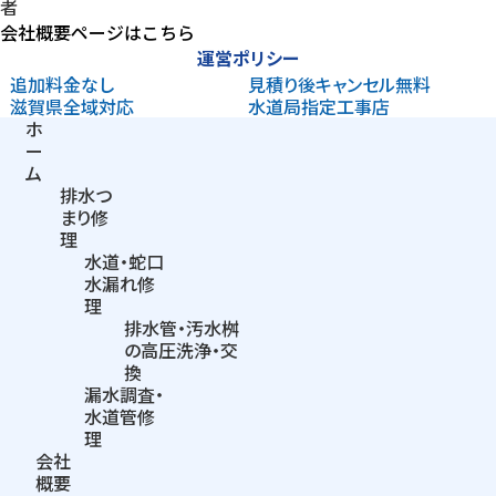
者
会社概要ページはこちら
運営ポリシー
追加料金なし
見積り後
キャンセル無料
滋賀県
全域対応
水道局指定
工事店
ホ
ー
ム
排水つ
まり
修
理
水道・蛇口
水漏れ修
理
排水管・汚水桝
の
高圧洗浄・交
換
漏水調査・
水道管修
理
会社
概要