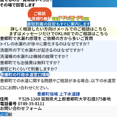
その場で回答します
電話
で
料金
を
確認
ご相談
0120-019-008
電話
で
料金
を
確認
お見積り
無料
最短到着の目安も
すぐに案内します
詳しく相談したい方向け
メールでのご相談はこちら
まずはメッセージだけでOK
LINEでのご相談はこちら
豊郷町で水漏れ修理を
ご依頼の方から多いご質問
トイレの水漏れが徐々に悪化するのはなぜですか？
洗面所の下で水漏れが起きるのはなぜですか？
豊郷町は住宅地中心の戸建て構成で標準的な給水環境ですが、
洗濯機の水漏れは機械の故障ですか？
豊郷町では洗面台下の接続部や止水栓まわりに水分や汚れが溜
日常使用によるパッキンや内部部品の摩耗が進み、少量の水漏れ
豊郷町でも出張費は無料ですか？
給水ホースや接続部の劣化が原因であることが多く、豊郷町では
まりやすく、部品の劣化によりにじむような水漏れが発生すること
が徐々に広がるケースが多く見られます。早い段階での確認が悪
最短どれくらいで到着しますか？
はい。豊郷町全域で出張費は無料です。住宅エリア全体で追加料
本体ではなく接続部の問題で水漏れが起きるケースがよく見られ
があります。
化防止につながります。
豊郷町の行政水道窓口情報
受付後、最短20分～で訪問可能な体制をとっています。現場まで
金は発生しません。
ます。
豊郷町での水道に関する問題やご相談がある場合、
以下の水道窓
の距離や直前の対応状況を踏まえ、その場で到着見込み時間をお
口にお問い合わせください。
伝えします。
豊郷町役場 上下水道課
住所
〒529-1169 滋賀県犬上郡豊郷町大字石畑375番地
電話番号
0749-35-8111
お問い合わせフォーム
お名前