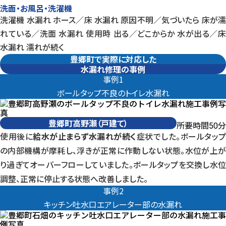
洗面・お風呂・洗濯機
洗濯機 水漏れ ホース／床 水漏れ 原因不明／気づいたら 床が濡
れている／洗面 水漏れ 使用時 出る／どこからか 水が出る／床
水漏れ 濡れが続く
豊郷町で実際に対応した
水漏れ修理の事例
豊郷町高野瀬（戸建て） 事例1ボールタップ不良のトイレ水漏れ
事例1
ボールタップ不良のトイレ水漏れ
豊郷町高野瀬（戸建て）
所要時間
分
50
使用後に
給水が止まらず水漏れが続く
症状でした。ボールタップ
の内部機構が摩耗し、浮きが正常に作動しない状態。水位が上が
り過ぎてオーバーフローしていました。ボールタップを交換し水位
調整、正常に停止する状態へ改善しました。
豊郷町石畑（戸建て） 事例2キッチン吐水口エアレーター部の水漏れ
事例2
キッチン吐水口エアレーター部の水漏れ