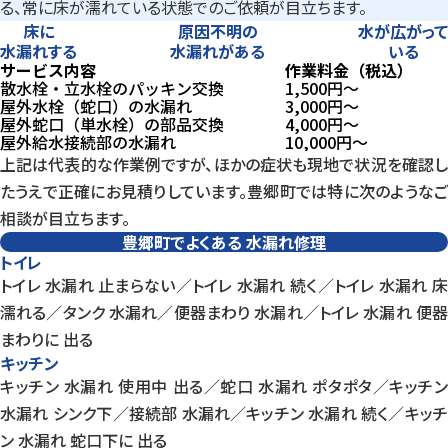
る、常に床が濡れている状態でのご依頼が目立ちます。
床に
原因不明の
水が広がって
水漏れする
水漏れがある
いる
サービス内容
作業料金（税込）
散水栓・立水栓のパッキン交換
1,500
円〜
屋外水栓（蛇口）の水漏れ
3,000
円〜
屋外蛇口（単水栓）の部品交換
4,000
円〜
屋外給水接続部の水漏れ
10,000
円〜
上記は代表的な作業例ですが、ほかの症状も現地で状況を確認し
たうえで正確にお見積りしています。豊郷町では特に次のようなご
相談が目立ちます。
豊郷町でよくある
水漏れ修理
トイレ
トイレ 水漏れ 止まらない／トイレ 水漏れ 続く／トイレ 水漏れ 床
濡れる／タンク 水漏れ／便器まわり 水漏れ／トイレ 水漏れ 便器
まわりに 出る
キッチン
キッチン 水漏れ 使用中 出る／蛇口 水漏れ ポタポタ／キッチン
水漏れ シンク下／接続部 水漏れ／キッチン 水漏れ 続く／キッチ
ン 水漏れ 蛇口下に 出る