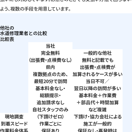
よう、複数の手段を用意しています。
他社の
水道修理業者との比較
比較表
当社
完全無料
一般的な他社
（出張費・点検費なし）
無料と記載でも
県内
出張費・点検費が
複数拠点のため、
加算されるケースが多い
最短20分で訪問
当日不可／
基本料金なし・
翌日以降の訪問が多い
総額提示・
基本料金＋作業費
追加請求なし
＋部品代＋時間加算
自社スタッフのみ
など複雑
現地調査
（下請けゼロ）
下請け・協力会社による
到着
スピード
作業ごとに
施工が一般的
作業料金
体系
保証あり
保証なし・再発時は