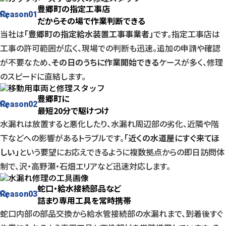
豊郷町の指定工事店
Reason
01
だからその場で作業判断できる
当社は
「豊郷町の指定給水装置工事事業者」
です。指定工事店は
工事の許可範囲が広く、現場での判断も迅速。追加の申請や確認
が不要なため、
その日のうちに作業開始できる
ケースが多く、修理
のスピードに直結します。
豊郷町に
Reason
02
最短20分で駆けつけ
水漏れは放置すると悪化したり、水漏れ周辺部の劣化、近隣や階
下などへの影響があるトラブルです。
「近くの水道屋にすぐ来てほ
しい」
という要望にお応えできるように複数拠点からの即日訪問体
制で、沢・高野瀬・石畑エリアなど迅速対応します。
蛇口・給水接続部品など
Reason
03
詰まり専用工具を常時携帯
蛇口内部の部品交換から給水管接続部の水漏れまで、到着後すぐ