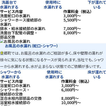
洗面台で
使用時に
下が濡れて
水漏れする
水漏れする
いる
サービス内容
作業料金（税込）
洗面蛇口の水漏れ
3,000
円〜
シャワーホース接続部の
5,500
円〜
水漏れ
排水・給水接続部の水漏れ
7,000
円〜
洗面台下配管の調整・
8,000
円〜
部品交換
お風呂の水漏れ（蛇口・シャワー）
4
豊郷町では、お風呂の水漏れのご相談が多く、床や壁際の濡れが
4
徐々に気になる状態になるケースが見られます。当社でも、シャワ
ーから水漏れする、水が止まらない状態でのご依頼が多いです。
シャワーから
使用時に
床が濡れて
水漏れする
水漏れする
いる
サービス内容
作業料金（税込）
浴室蛇口の水漏れ
3,000
円〜
シャワーホース・
6,000
円〜
接続部の交換
混合水栓内部部品の交換
8,000
円〜
浴室給水接続部の
10,000
円〜