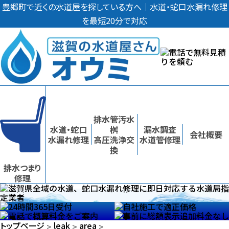
豊郷町で近くの水道屋を探している方へ｜水道・蛇口水漏れ修理
を最短20分で対応
排水管汚水
水道・蛇口
桝
漏水調査
会社概要
水漏れ修理
高圧洗浄交
水道管修理
換
排水つまり
修理
豊郷町
の
水漏れ
豊郷町
豊郷町
の
トップページ
leak
area
>
>
>