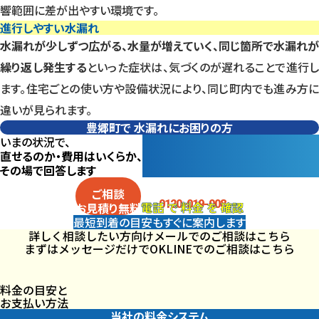
響範囲に差が出やすい環境です。
進行しやすい水漏れ
水漏れが少しずつ広がる、水量が増えていく、同じ箇所で水漏れが
繰り返し発生する
といった症状は、気づくのが遅れることで進行
ます。住宅ごとの使い方や設備状況により、同じ町内でも進み方に
違いが見られます。
豊郷町で
水漏れにお困りの方
いまの状況で、
直せるのか・費用はいくらか、
その場で回答します
電話
で
料金
を
確認
ご相談
0120-019-008
電話
で
料金
を
確認
お見積り
無料
最短到着の目安も
すぐに案内します
詳しく相談したい方向け
メールでのご相談はこちら
まずはメッセージだけでOK
LINEでのご相談はこちら
料金の目安と
お支払い方法
当社の料金システム