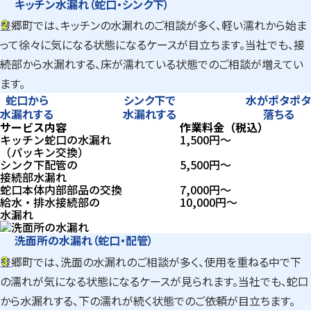
キッチン水漏れ（蛇口・シンク下）
2
豊郷町では、キッチンの水漏れのご相談が多く、軽い濡れから始ま
2
って徐々に気になる状態になるケースが目立ちます。当社でも、接
続部から水漏れする、床が濡れている状態でのご相談が増えてい
ます。
蛇口から
シンク下で
水がポタポタ
水漏れする
水漏れする
落ちる
サービス内容
作業料金（税込）
キッチン蛇口の水漏れ
1,500
円〜
（パッキン交換）
シンク下配管の
5,500
円〜
接続部水漏れ
蛇口本体内部部品の交換
7,000
円〜
給水・排水接続部の
10,000
円〜
水漏れ
洗面所の水漏れ（蛇口・配管）
3
豊郷町では、洗面の水漏れのご相談が多く、使用を重ねる中で下
3
の濡れが気になる状態になるケースが見られます。当社でも、蛇口
から水漏れする、下の濡れが続く状態でのご依頼が目立ちます。