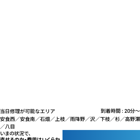
到着時間 :
分〜
当日修理が可能なエリア
20
安食西／安食南／石畑／上枝／雨降野／沢／下枝／杉／高野瀬
／八目
いまの状況で、
直せるのか・費用はいくらか、