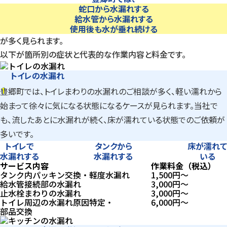
蛇口から水漏れする
給水管から水漏れする
使用後も水が垂れ続ける
が多く見られます。
以下が箇所別の症状と代表的な作業内容と料金です。
トイレの水漏れ
1
豊郷町では、トイレまわりの水漏れのご相談が多く、軽い濡れから
1
始まって徐々に気になる状態になるケースが見られます。当社で
も、流したあとに水漏れが続く、床が濡れている状態でのご依頼が
多いです。
トイレで
タンクから
床が濡れて
水漏れする
水漏れする
いる
サービス内容
作業料金（税込）
タンク内パッキン交換・軽度水漏れ
1,500
円〜
給水管接続部の水漏れ
3,000
円〜
止水栓まわりの水漏れ
3,000
円〜
トイレ周辺の水漏れ原因特定・
6,000
円〜
部品交換