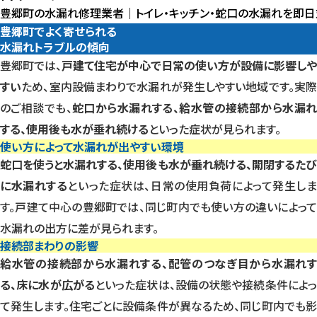
トラブル
に
水漏れ
水漏れ
豊郷町の水漏れ修理業者｜トイレ・キッチン・蛇口の水漏れを即
即
日
対
応
トラブル
トラブル
に
豊郷町でよく寄せられる
水漏れトラブルの傾向
豊郷町では、
戸建て住宅が中心で日常の使い方が設備に影響しや
すい
ため、室内設備まわりで水漏れが発生しやすい地域です。実
のご相談でも、
蛇口から水漏れする、給水管の接続部から水漏れ
する、使用後も水が垂れ続ける
といった症状が見られます。
使い方によって水漏れが出やすい環境
蛇口を使うと水漏れする、使用後も水が垂れ続ける、開閉するたび
に水漏れする
といった症状は、日常の使用負荷によって発生し
す。戸建て中心の豊郷町では、同じ町内でも使い方の違いによって
水漏れの出方に差が見られます。
接続部まわりの影響
給水管の接続部から水漏れする、配管のつなぎ目から水漏れす
る、床に水が広がる
といった症状は、設備の状態や接続条件によ
て発生します。住宅ごとに設備条件が異なるため、同じ町内でも影