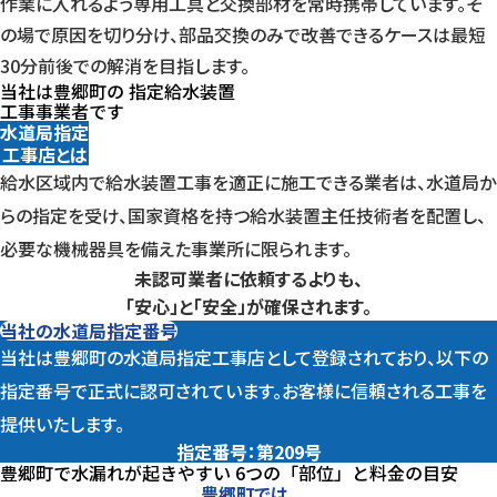
作業に入れるよう専用工具と交換部材を常時携帯しています。そ
の場で原因を切り分け、部品交換のみで改善できるケースは最短
30分前後での解消を目指します。
当社は
豊郷町
の
指
定
給
水
装
置
工事事業者
です
水道局指定
工事店とは
給水区域内で給水装置工事を適正に施工できる業者は、水道局か
らの指定を受け、国家資格を持つ給水装置主任技術者を配置し、
必要な機械器具を備えた事業所に限られます。
未認可業者に依頼するよりも、
「安心」と「安全」が確保されます。
当社の水道局指定番号
当社は豊郷町の水道局指定工事店として登録されており、以下の
指定番号で正式に認可されています。お客様に信頼される工事を
提供いたします。
指定番号：第209号
豊郷町で水漏れが起きやすい
6つの「部位」
と料金の目安
豊郷町では、