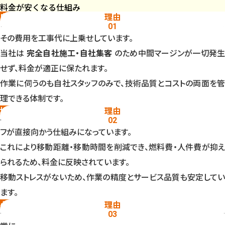
料金が安くなる仕組み
自社施工で中間コストを排除
理由
多くの水道修理業者は、広告会社や仲介サイトから案件を購入し、
01
その費用を工事代に上乗せしています。
当社は
完全自社施工・自社集客
のため中間マージンが一切発
せず、料金が適正に保たれます。
作業に伺うのも自社スタッフのみで、技術品質とコストの両面を管
理できる体制です。
地域密着で移動コストを最小化
理由
滋賀県内はエリア別に待機スタッフを配置しており、最寄りスタッ
02
フが直接向かう仕組みになっています。
これにより移動距離・移動時間を削減でき、燃料費・人件費が抑え
られるため、料金に反映されています。
移動ストレスがないため、作業の精度とサービス品質も安定してい
ます。
必要最小限の作業提案ポリシー
理由
水道修理は状況により複数の作業選択肢が存在しますが、当社は
03